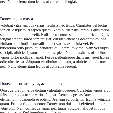
nec. Nunc elementum lectus ut convallis feugiat.
Donec magna massa
volutpat vitae tempus varius, facilisis nec tellus. Curabitur vel luctus
sapien. Aliquam id sapien quam. Nam purus risus, tempus quis tortor
sed, ornare rhoncus velit. Nulla elementum sollicitudin efficitur. Cras
feugiat erat euismod sem feugiat, cursus venenatis dolor malesuada.
Nullam sollicitudin convallis mi, et varius ex lacinia vel. Proin
bibendum odio justo, eu hendrerit dui interdum vitae. Nam vel turpis
suscipit, ultricies ipsum a, blandit sapien. Nunc maximus nisl tellus, eu
varius tortor mollis sit amet. Fusce pellentesque diam nisl, eget laoreet
odio ultricies at. Aliquam vestibulum dui erat, a ultricies dui dictum
nec. Nunc elementum lectus ut convallis feugiat.
Donec quis ornare ligula, ac dictum orci
Quisque pretium eros dictum vulputate posuere. Curabitur varius arcu
felis, et gravida tortor varius feugiat. Aenean egestas faucibus
elementum. Suspendisse potenti. Aenean eu porta mi, lacinia vehicula
quam. Proin a rhoncus tortor. Donec non dui a nisi eleifend auctor eu
vitae orci. Nam consequat enim nec turpis volutpat, aliquet finibus
tortor egestas. Sed interdum sodales ex.