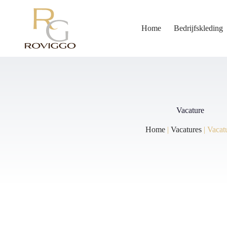
Ga
naar
de
Home
Bedrijfskleding
inhoud
Vacature
Home
|
Vacatures
|
Vacat