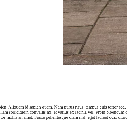
sapien. Aliquam id sapien quam. Nam purus risus, tempus quis tortor sed, 
am sollicitudin convallis mi, et varius ex lacinia vel. Proin bibendum od
rtor mollis sit amet. Fusce pellentesque diam nisl, eget laoreet odio ultr