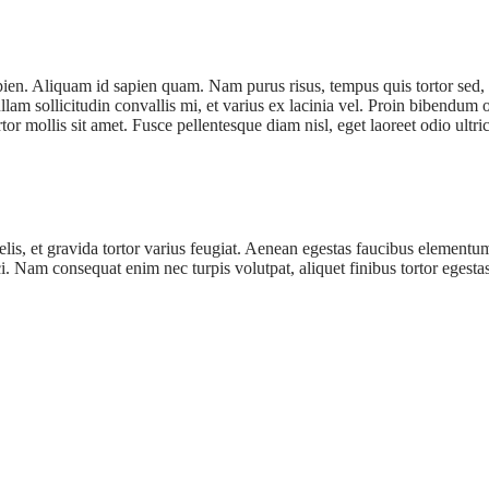
sapien. Aliquam id sapien quam. Nam purus risus, tempus quis tortor sed, 
am sollicitudin convallis mi, et varius ex lacinia vel. Proin bibendum od
rtor mollis sit amet. Fusce pellentesque diam nisl, eget laoreet odio ultr
lis, et gravida tortor varius feugiat. Aenean egestas faucibus elementu
ci. Nam consequat enim nec turpis volutpat, aliquet finibus tortor egest